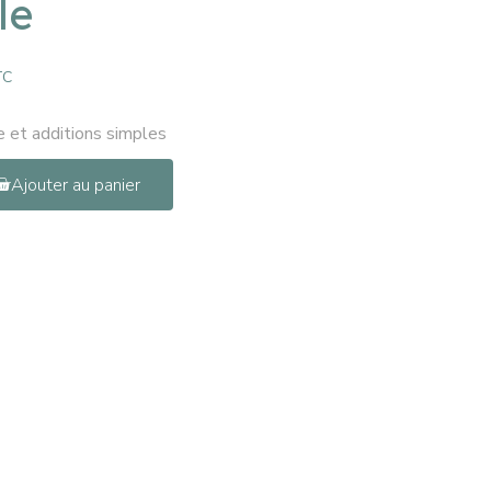
le
TC
e et additions simples
Ajouter au panier
Pinterest