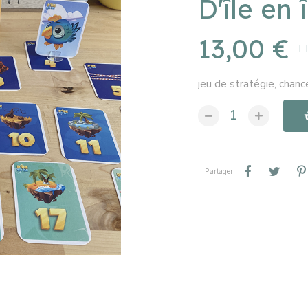
D'île en î
13,00 €
T
jeu de stratégie, chanc
Partager
Tweet
Partager