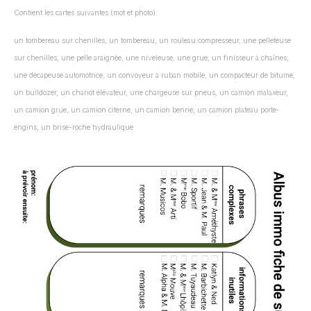
Contient les cartes suivantes (mot et photo):
un tombereau sur chenilles, un tombereau, un rouleau compresseur, une pelleteuse
sur chenilles, une pelle araignée, une niveleuse, une grue, un finisseur à chaînes,
une décapeuse automotrice, un convoyeur à ruban mobile, un compacteur de bitume,
un bulldozer,
un chariot élévateu
r, une chargeuse sur pneus, un camion malaxeur,
un camion grue, un camion citerne, un camion benne, un camion plateau porte-
engins, un brise-roche hydraulique