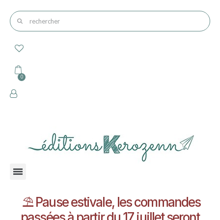
⛱️ Pause estivale, les commandes
passées à partir du 17 juillet seront